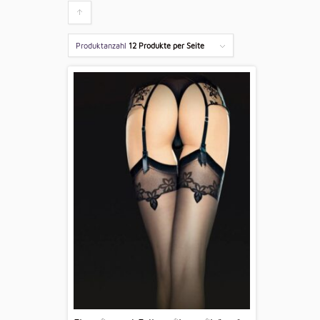
Klicken
um
Produktanzahl
12 Produkte per Seite
die
Produkte
aufsteigend
zu
sortieren