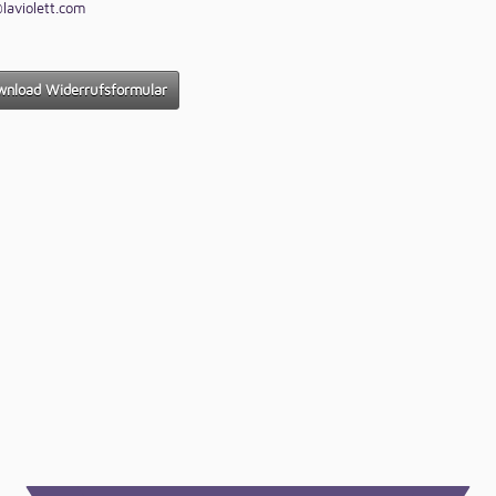
laviolett.com
nload Widerrufsformular