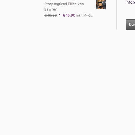
info@
Strapsegürtel Ellice von
Sawren
€
19,90
€
15,90
inkl. MwSt.
Dow