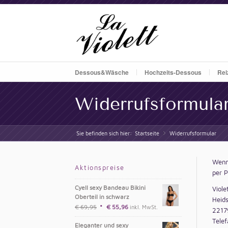
Dessous&Wäsche
Hochzeits-Dessous
Rei
Widerrufsformula
Sie befinden sich hier:
Startseite
Widerrufsformular
»
Wenn 
Aktionspreise
per P
Cyell sexy Bandeau Bikini
Viole
Oberteil in schwarz
Heid
€
69,95
€
55,96
inkl. MwSt.
2217
Tele
Eleganter und sexy