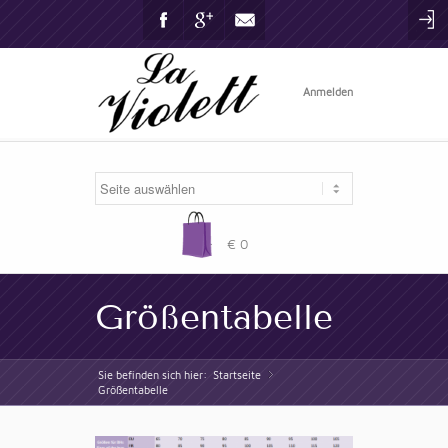
Facebook
Gplus
Mail
Anmelden
-
€ 0
Größentabelle
Sie befinden sich hier:
Startseite
»
Größentabelle