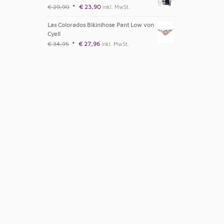
€
29,90
€
23,90
inkl. MwSt.
Las Colorados Bikinihose Pant Low von
Cyell
€
34,95
€
27,96
inkl. MwSt.