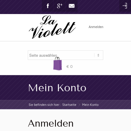
Facebook
Gplus
Mail
Anmelden
-
€ 0
Mein Konto
Sie befinden sich hier:
Startseite
Mein Konto
»
Anmelden