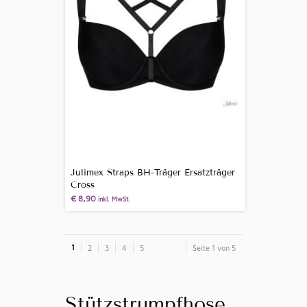
Julimex Straps BH-Träger Ersatzträger
Cross
€
8,90
inkl. MwSt.
1
2
3
4
5
Seite 1 von 5
Stützstrumpfhose