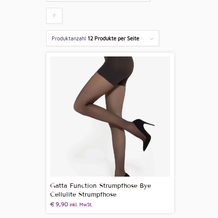
Klicken
um
Produktanzahl
12 Produkte per Seite
die
Produkte
aufsteigend
zu
sortieren
Gatta Function Strumpfhose Bye
Cellulite Strumpfhose
€
9,90
inkl. MwSt.