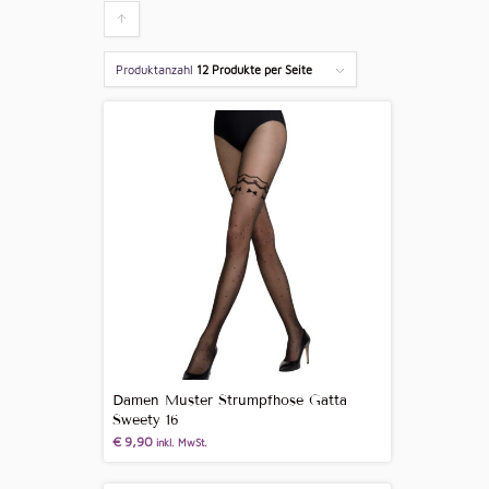
Klicken
um
Produktanzahl
12 Produkte per Seite
die
Produkte
aufsteigend
zu
sortieren
Damen Muster Strumpfhose Gatta
Sweety 16
€
9,90
inkl. MwSt.