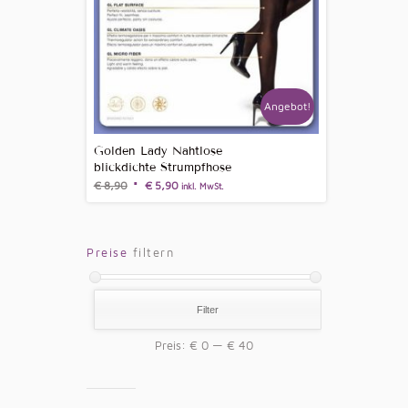
Angebot!
Golden Lady Nahtlose
blickdichte Strumpfhose
€
8,90
€
5,90
inkl. MwSt.
Preise
filtern
Filter
Preis:
€ 0
—
€ 40