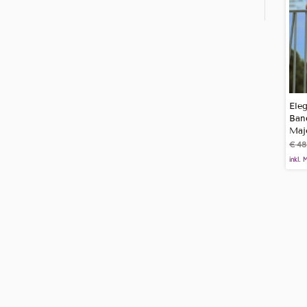
Ele
Ban
Maj
€
48
inkl. 