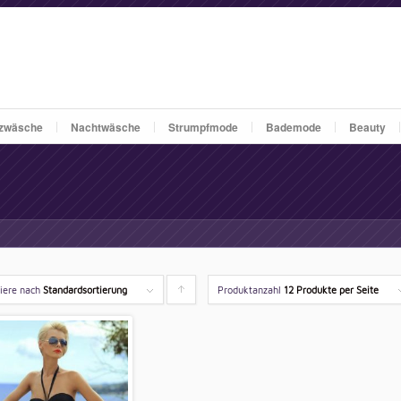
zwäsche
Nachtwäsche
Strumpfmode
Bademode
Beauty
tiere nach
Standardsortierung
Produktanzahl
Klicken
12 Produkte per Seite
um
die
Produkte
aufsteigend