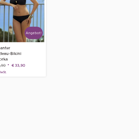
zu
sortieren
Angebot!
ganter
deau-Bikini
orka
,90
€
33,90
MwSt.