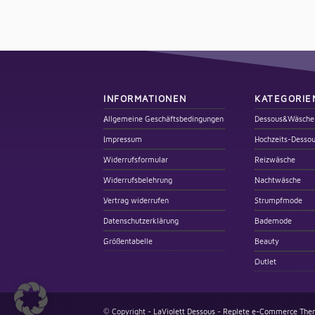
INFORMATIONEN
KATEGORIE
Allgemeine Geschäftsbedingungen
Dessous&Wäsche
Impressum
Hochzeits-Desso
Widerrufsformular
Reizwäsche
Widerrufsbelehrung
Nachtwäsche
Vertrag widerrufen
Strumpfmode
Datenschutzerklärung
Bademode
Größentabelle
Beauty
Outlet
© Copyright -
LaViolett Dessous
-
Replete e-Commerce Them