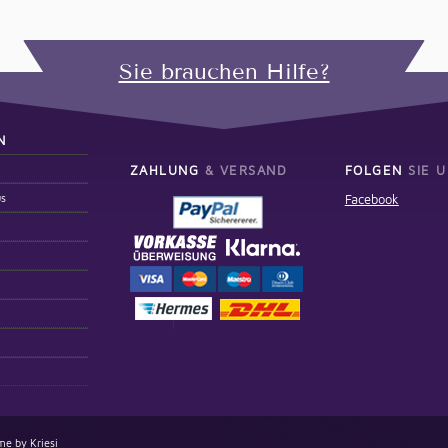
Sie brauchen Hilfe?
N
ZAHLUNG
& VERSAND
FOLGEN
SIE U
us
Facebook
e by Kriesi