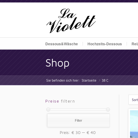
Dessous&Wäsche
Hochzeits-Dessous
Rei
Shop
Sie befinden sich hier:
Startseite
38 C
»
Sor
Preise
filtern
Filter
Preis:
€ 30
—
€ 40