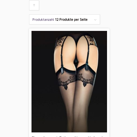
Klicken
um
Produktanzahl
12 Produkte per Seite
die
Produkte
aufsteigend
zu
sortieren