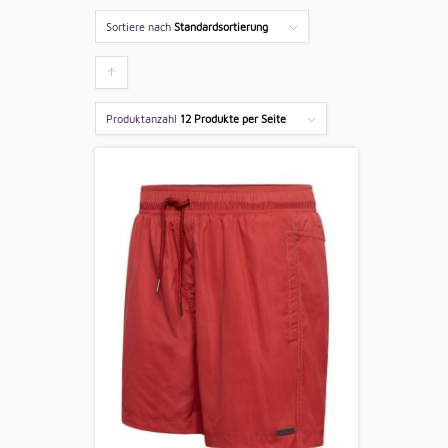
Sortiere nach
Standardsortierung
Klicken
um
Produktanzahl
12 Produkte per Seite
die
Produkte
aufsteigend
zu
sortieren