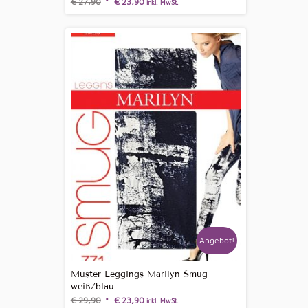
€
27,90
€
23,90
inkl. MwSt.
Angebot!
Muster Leggings Marilyn Smug
weiß/blau
€
29,90
€
23,90
inkl. MwSt.