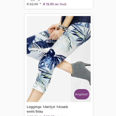
€
32,90
€
19,90
inkl. MwSt.
Angebot!
Leggings Marilyn Mosaik
weiß/blau