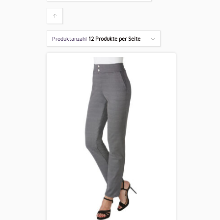
Klicken
um
Produktanzahl
12 Produkte per Seite
die
Produkte
aufsteigend
zu
sortieren