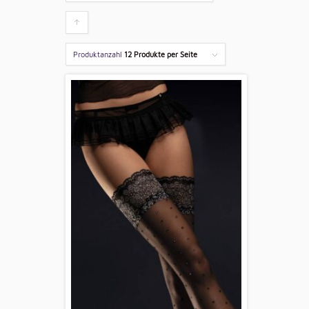
Klicken
um
Produktanzahl
12 Produkte per Seite
die
Produkte
aufsteigend
zu
sortieren