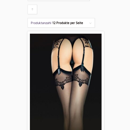
Klicken
um
Produktanzahl
12 Produkte per Seite
die
Produkte
aufsteigend
zu
sortieren