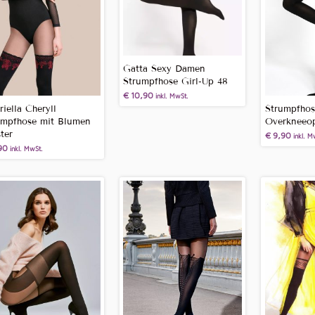
zu
sortieren
Gatta Sexy Damen
Strumpfhose Girl-Up 48
€
10,90
inkl. MwSt.
iella Cheryll
Strumpfhos
umpfhose mit Blumen
Overkneeop
ter
€
9,90
inkl. M
90
inkl. MwSt.