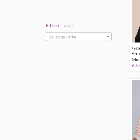
Filtern
nach
Beliebige Farbe
Gabr
Str
Mus
€
8,