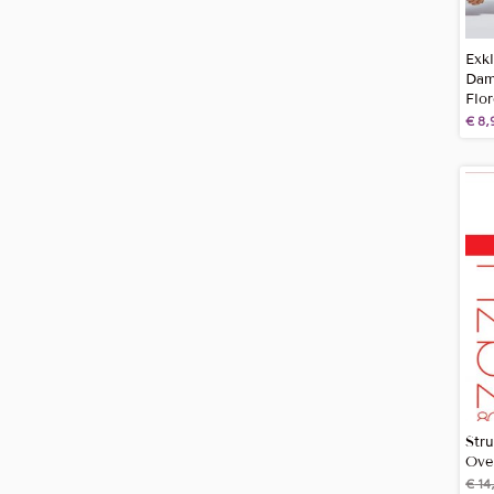
Exk
Dam
Flo
€
8,
Str
Ove
€
14