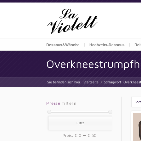
Dessous&Wäsche
Hochzeits-Dessous
Rei
Overkneestrumpfh
Sie befinden sich hier:
Startseite
Schlagwort: Overknees
»
Sor
Preise
filtern
Filter
Preis:
€ 0
—
€ 50