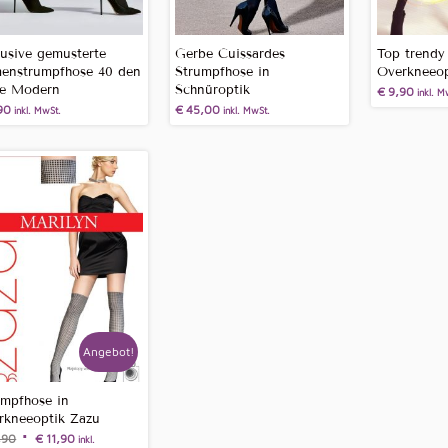
lusive gemusterte
Gerbe Cuissardes
Top trendy
enstrumpfhose 40 den
Strumpfhose in
Overkneeop
re Modern
Schnüroptik
€
9,90
inkl. M
90
€
45,00
inkl. MwSt.
inkl. MwSt.
Angebot!
umpfhose in
rkneeoptik Zazu
,90
€
11,90
inkl.