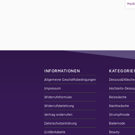
MwSt
INFORMATIONEN
KATEGORIE
Allgemeine Geschäftsbedingungen
Dessous&Wäsche
Impressum
Hochzeits-Desso
Widerrufsformular
Reizwäsche
Widerrufsbelehrung
Nachtwäsche
Vertrag widerrufen
Strumpfmode
Datenschutzerklärung
Bademode
Größentabelle
Beauty