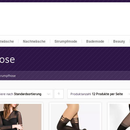
zwäsche
Nachtwäsche
Strumpfmode
Bademode
Beauty
ose
trumpfhose
tiere nach
Standardsortierung
Produktanzahl
Klicken
12 Produkte per Seite
um
die
Produkte
aufsteigend