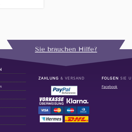
.
Sie brauchen Hilfe?
N
ZAHLUNG
& VERSAND
FOLGEN
SIE U
us
Facebook