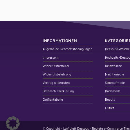
INFORMATIONEN
KATEGORIE
Allgemeine Geschäftsbedingungen
Dessous&Wäsche
Impressum
Hochzeits-Desso
Widerrufsformular
Reizwäsche
Widerrufsbelehrung
Nachtwäsche
Vertrag widerrufen
Strumpfmode
Datenschutzerklärung
Bademode
Größentabelle
Beauty
Outlet
© Copyright -
LaViolett Dessous
-
Replete e-Commerce Them