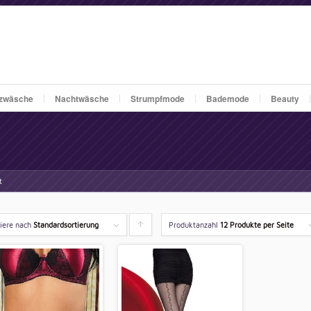
zwäsche
Nachtwäsche
Strumpfmode
Bademode
Beauty
t
tiere nach
Standardsortierung
Produktanzahl
Klicken
12 Produkte per Seite
um
die
Produkte
aufsteigend