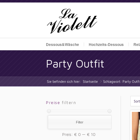
Dessous&Wäsche
Hochzeits-Dessous
Rei
Party Outfit
Sie befinden sich hier:
Startseite
Schlagwort: Party Outfi
»
Sor
Preise
filtern
Filter
Preis:
€ 0
—
€ 10