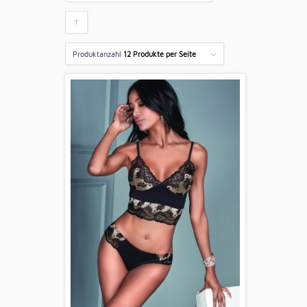
Klicken
um
Produktanzahl
12 Produkte per Seite
die
Produkte
aufsteigend
zu
sortieren