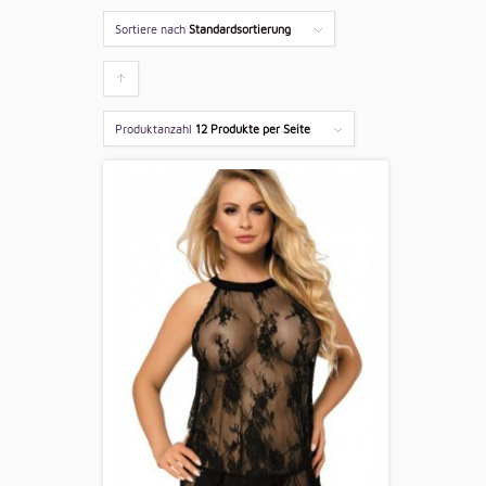
Sortiere nach
Standardsortierung
Klicken
um
Produktanzahl
12 Produkte per Seite
die
Produkte
aufsteigend
zu
sortieren