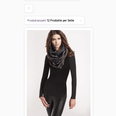
Klicken
um
Produktanzahl
12 Produkte per Seite
die
Produkte
aufsteigend
zu
sortieren