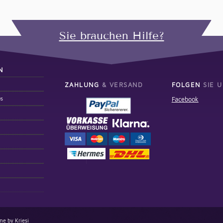
Sie brauchen Hilfe?
N
ZAHLUNG
& VERSAND
FOLGEN
SIE U
us
Facebook
e by Kriesi