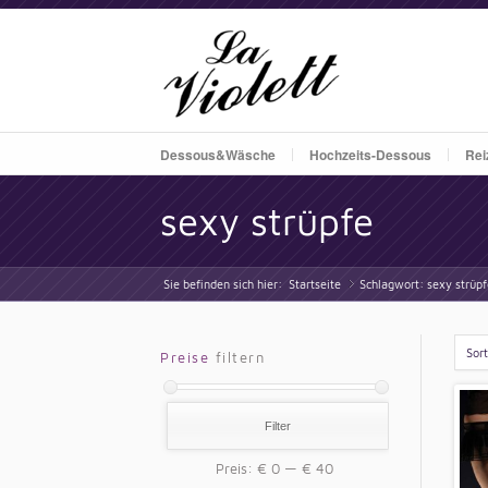
Dessous&Wäsche
Hochzeits-Dessous
Rei
sexy strüpfe
Sie befinden sich hier:
Startseite
Schlagwort: sexy strüpf
»
Sor
Preise
filtern
Filter
Preis:
€ 0
—
€ 40