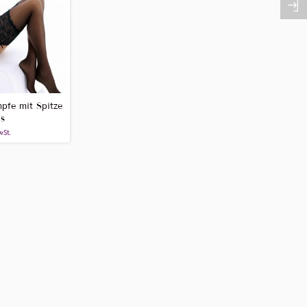
pfe mit Spitze
s
wSt.