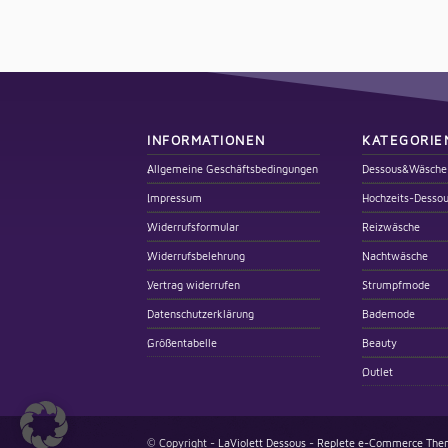
INFORMATIONEN
KATEGORIE
Allgemeine Geschäftsbedingungen
Dessous&Wäsche
Impressum
Hochzeits-Desso
Widerrufsformular
Reizwäsche
Widerrufsbelehrung
Nachtwäsche
Vertrag widerrufen
Strumpfmode
Datenschutzerklärung
Bademode
Größentabelle
Beauty
Outlet
© Copyright -
LaViolett Dessous
-
Replete e-Commerce Them