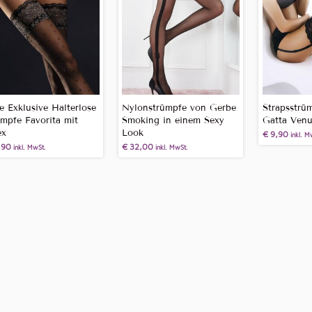
zu
sortieren
e Exklusive Halterlose
Nylonstrümpfe von Gerbe
Strapsstrüm
ümpfe Favorita mit
Smoking in einem Sexy
Gatta Venu
ex
Look
€
9,90
inkl. M
,90
€
32,00
inkl. MwSt.
inkl. MwSt.