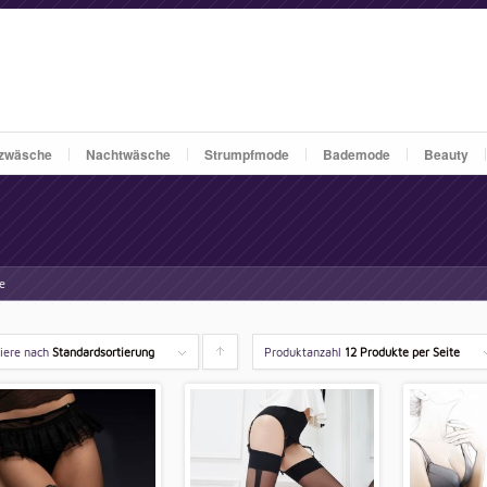
zwäsche
Nachtwäsche
Strumpfmode
Bademode
Beauty
e
tiere nach
Standardsortierung
Produktanzahl
Klicken
12 Produkte per Seite
um
die
Produkte
aufsteigend