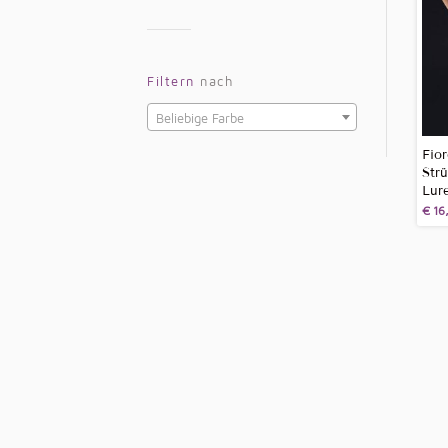
Filtern
nach
Beliebige Farbe
Fior
Str
Lur
€
16