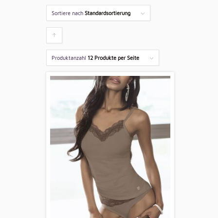
Sortiere nach
Standardsortierung
Klicken
um
Produktanzahl
12 Produkte per Seite
die
Produkte
aufsteigend
zu
sortieren