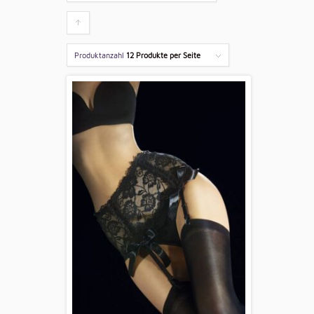
Klicken
um
Produktanzahl
12 Produkte per Seite
die
Produkte
aufsteigend
zu
sortieren