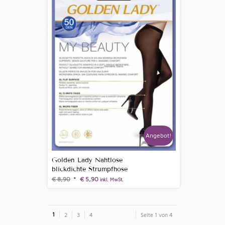
Angebot!
Golden Lady Nahtlose
blickdichte Strumpfhose
€
8,90
€
5,90
inkl. MwSt.
1
2
3
4
Seite 1 von 4