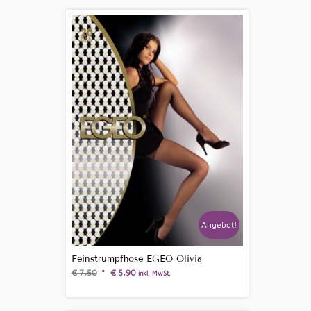
Angebot!
Feinstrumpfhose EGEO Olivia
€
7,50
€
5,90
inkl. MwSt.