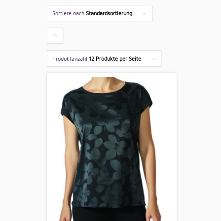
Sortiere nach
Standardsortierung
Klicken
um
Produktanzahl
12 Produkte per Seite
die
Produkte
aufsteigend
zu
sortieren