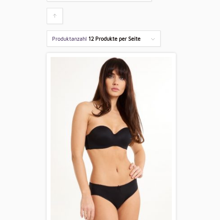
Klicken
um
Produktanzahl
12 Produkte per Seite
die
Produkte
aufsteigend
zu
sortieren