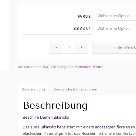
FARBE
GRÖSSE
In den Warenk
Artikelnummer:
BAC-216
Kategorien:
Bademode
,
Bikinis
Beschreibung
Zusätzliche Informationen
Beschreibung
Beachlife Damen Bikinislip
Das süße Bikinislip begeistert mit einem angesagten floralen Mus
elastischen Material punktet das Höschen mit einem komfortabl