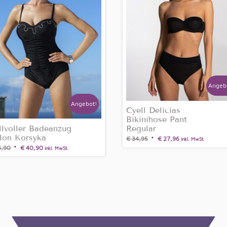
Angeb
Angebot!
Cyell Delicias
Bikinihose Pant
illvoller Badeanzug
Regular
lon Korsyka
€
34,95
€
27,96
inkl. MwSt.
,90
€
40,90
inkl. MwSt.