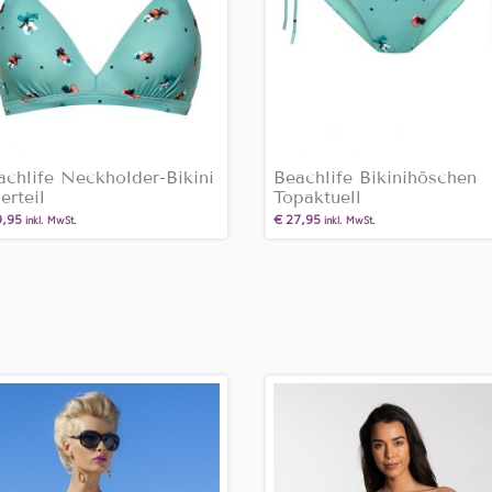
achlife Neckholder-Bikini
Beachlife Bikinihöschen
erteil
Topaktuell
,95
€
27,95
inkl. MwSt.
inkl. MwSt.