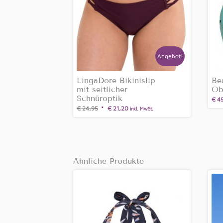
Angebot!
LingaDore Bikinislip
Be
mit seitlicher
Ob
Schnüroptik
€
49
€
24,95
€
21,20
inkl. MwSt.
Ähnliche Produkte