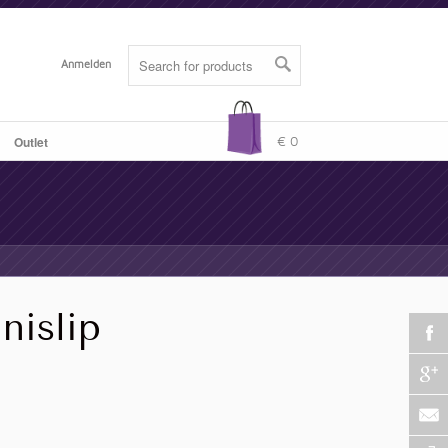
Anmelden
Outlet
-
€ 0
nislip