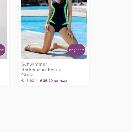
ot!
Angebot!
Schwimmer
Badeanzug Ewlon
Greta
€
45,90
€
35,90
inkl. MwSt.