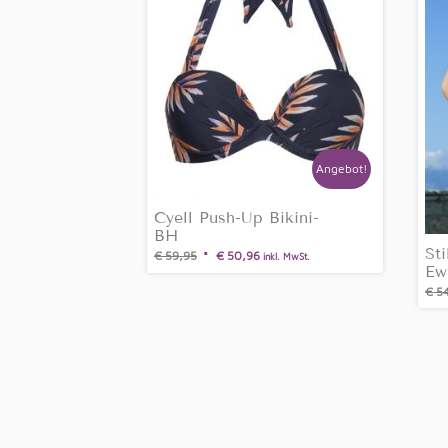
Angebot!
Cyell Push-Up Bikini-
BH
St
€
59,95
€
50,96
inkl. MwSt.
Ew
€
54