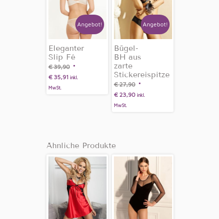
Angebot!
Angebot!
Eleganter
Bügel-
Slip Fé
BH aus
zarte
€
39,90
Stickereispitze
€
35,91
inkl.
€
27,90
MwSt.
€
23,90
inkl.
MwSt.
Ähnliche Produkte