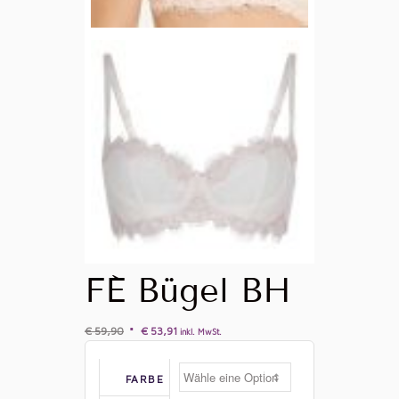
FÉ Bügel BH
€
59,90
€
53,91
inkl. MwSt.
FARBE