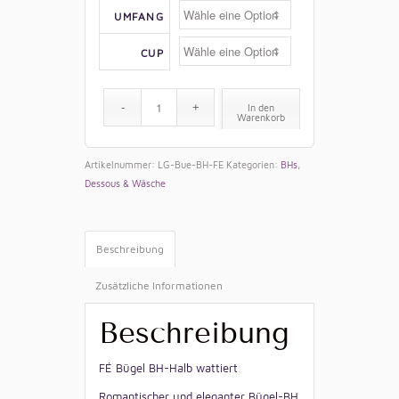
UMFANG
CUP
In den
Warenkorb
Artikelnummer:
LG-Bue-BH-FE
Kategorien:
BHs
,
Dessous & Wäsche
Beschreibung
Zusätzliche Informationen
Beschreibung
FÉ Bügel BH-Halb wattiert
Romantischer und eleganter Bügel-BH