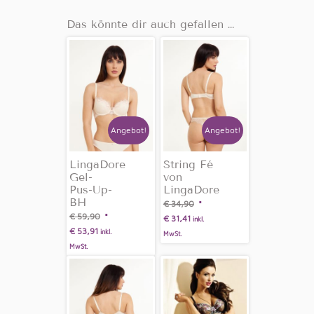
Das könnte dir auch gefallen …
Angebot!
Angebot!
LingaDore
String Fé
Gel-
von
Pus-Up-
LingaDore
BH
€
34,90
€
59,90
€
31,41
inkl.
€
53,91
inkl.
MwSt.
MwSt.