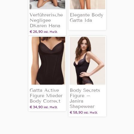
Verführerische
Elegante Body
Negligee
Gatta Ida
DKaren Hana
€
26,90
inkl. MwSt.
Gatta Active
Body Secrets
Figure Mieder
Figure –
Body Correct
Janira
Shapewear
€
34,90
inkl. MwSt.
€
58,90
inkl. MwSt.