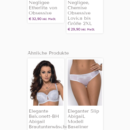
Negligee
Negligee,
Etherlita von
Chemise
Obsessive
Obsessive
Lovica bis
€
32,90
inkl. MwSt.
Größe 2XL
€
29,90
inkl. MwSt.
Ähnliche Produkte
Elegante
Eleganter Slip
Balconett-BH
AbigaiL
Abigail
Modell
Brautunterwäsche
Baseliner