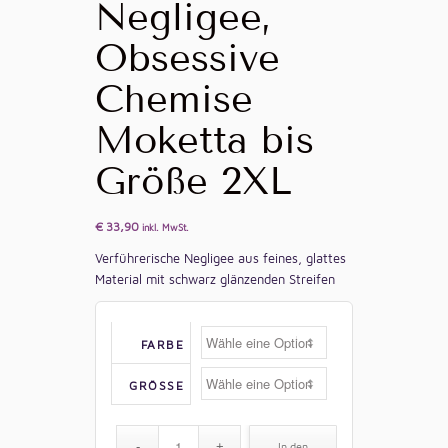
Negligee,
Obsessive
Chemise
Moketta bis
Größe 2XL
€
33,90
inkl. MwSt.
Verführerische Negligee aus feines, glattes
Material mit schwarz glänzenden Streifen
FARBE
GRÖSSE
In den