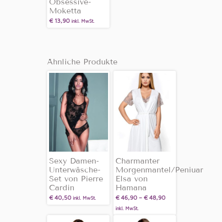
Obsessive-
Moketta
€
13,90
inkl. MwSt.
Ähnliche Produkte
Sexy Damen-
Charmanter
Unterwäsche-
Morgenmantel/Peniuar
Set von Pierre
Elsa von
Cardin
Hamana
€
40,50
€
46,90
–
€
48,90
inkl. MwSt.
inkl. MwSt.