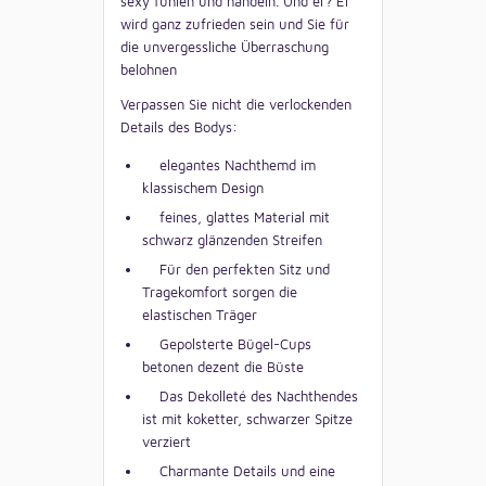
sexy fühlen und handeln. Und er? Er
wird ganz zufrieden sein und Sie für
die unvergessliche Überraschung
belohnen
Verpassen Sie nicht die verlockenden
Details des Bodys:
elegantes Nachthemd im
klassischem Design
feines, glattes Material mit
schwarz glänzenden Streifen
Für den perfekten Sitz und
Tragekomfort sorgen die
elastischen Träger
Gepolsterte Bügel-Cups
betonen dezent die Büste
Das Dekolleté des Nachthendes
ist mit koketter, schwarzer Spitze
verziert
Charmante Details und eine