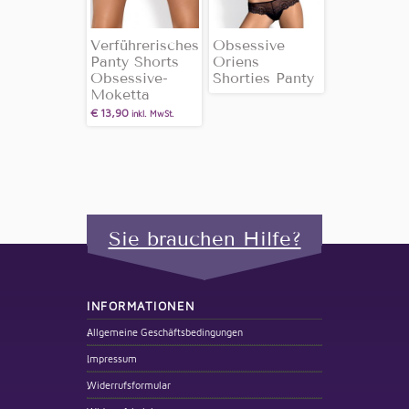
Verführerisches
Obsessive
Panty Shorts
Oriens
Obsessive-
Shorties Panty
Moketta
€
13,90
inkl. MwSt.
Sie brauchen Hilfe?
INFORMATIONEN
Allgemeine Geschäftsbedingungen
Impressum
Widerrufsformular