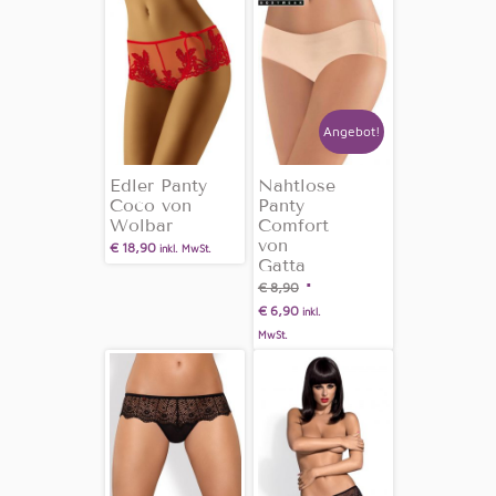
Angebot!
Edler Panty
Nahtlose
Coco von
Panty
Wolbar
Comfort
von
€
18,90
inkl. MwSt.
Gatta
€
8,90
€
6,90
inkl.
MwSt.