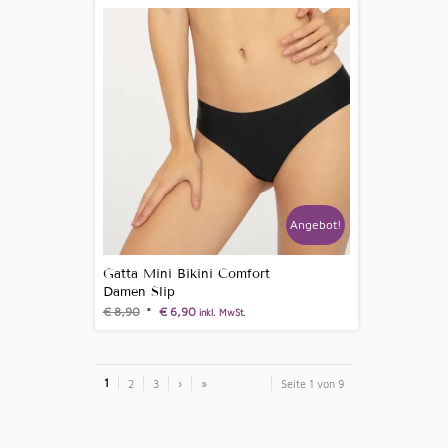
Angebot!
Gatta Mini Bikini Comfort
Damen Slip
€
8,90
€
6,90
inkl. MwSt.
1
2
3
›
»
Seite 1 von 9