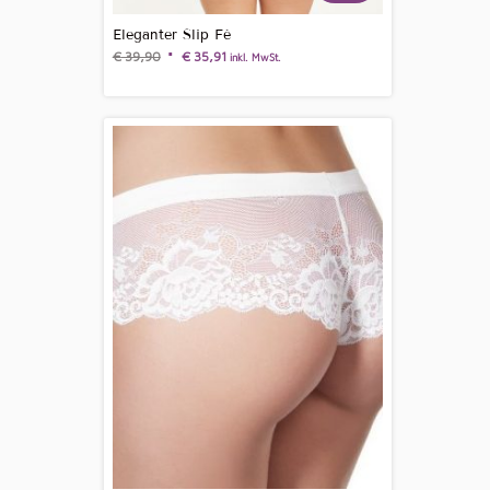
Eleganter Slip Fé
€
39,90
€
35,91
inkl. MwSt.