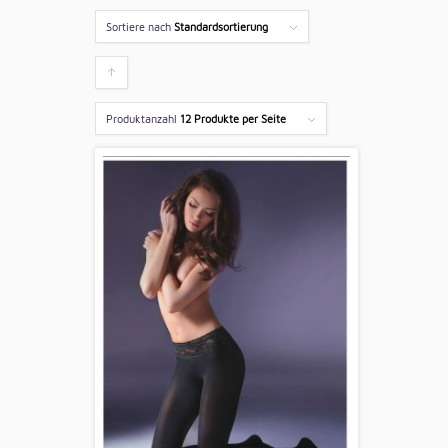
Sortiere nach
Standardsortierung
Klicken
um
Produktanzahl
12 Produkte per Seite
die
Produkte
aufsteigend
zu
sortieren