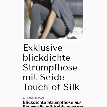
Exklusive
blickdichte
Strumpfhose
mit Seide
Touch of Silk
€
17,90
inkl. MwSt.
Blickdichte Strumpfhose aus
Baumwolle mit Seide schwarz