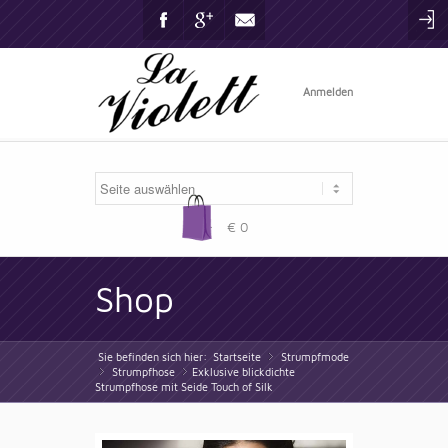
Facebook
Gplus
Mail
Anmelden
-
€ 0
Shop
Sie befinden sich hier:
Startseite
Strumpfmode
»
Strumpfhose
»
Exklusive blickdichte
»
Strumpfhose mit Seide Touch of Silk