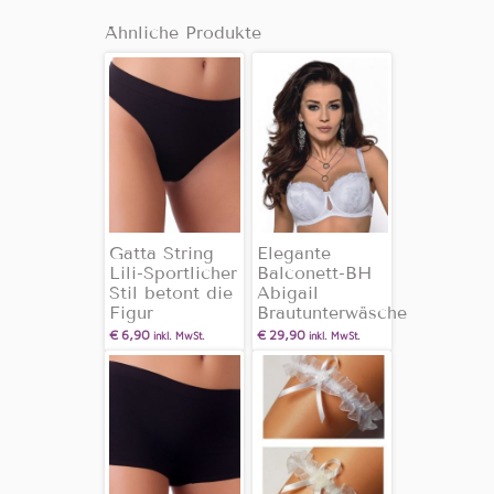
Ähnliche Produkte
Gatta String
Elegante
Lili-Sportlicher
Balconett-BH
Stil betont die
Abigail
Figur
Brautunterwäsche
€
6,90
€
29,90
inkl. MwSt.
inkl. MwSt.