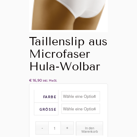
Taillenslip aus
Microfaser
Hula-Wolbar
€
16,90
inkl. MwSt.
FARBE
GRÖSSE
In den
Warenkorb