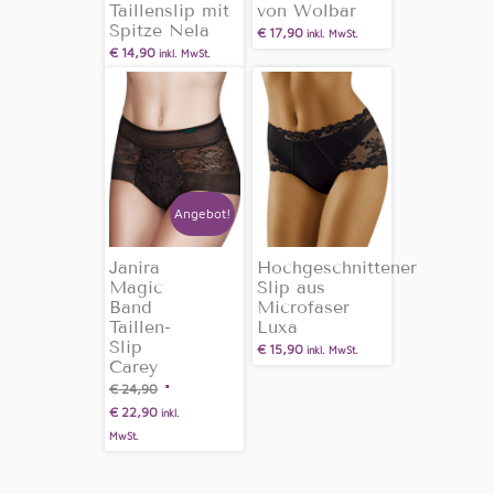
Taillenslip mit
von Wolbar
Spitze Nela
€
17,90
inkl. MwSt.
€
14,90
inkl. MwSt.
Angebot!
Janira
Hochgeschnittener
Magic
Slip aus
Band
Microfaser
Taillen-
Luxa
Slip
€
15,90
inkl. MwSt.
Carey
€
24,90
€
22,90
inkl.
MwSt.