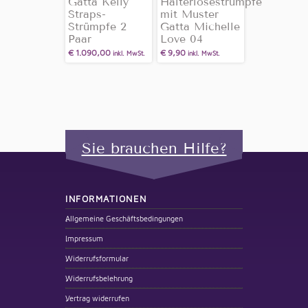
Gatta Kelly
Halterlosestrümpfe
Straps-
mit Muster
Strümpfe 2
Gatta Michelle
Paar
Love 04
€
1.090,00
€
9,90
inkl. MwSt.
inkl. MwSt.
Sie brauchen Hilfe?
INFORMATIONEN
Allgemeine Geschäftsbedingungen
Impressum
Widerrufsformular
Widerrufsbelehrung
Vertrag widerrufen