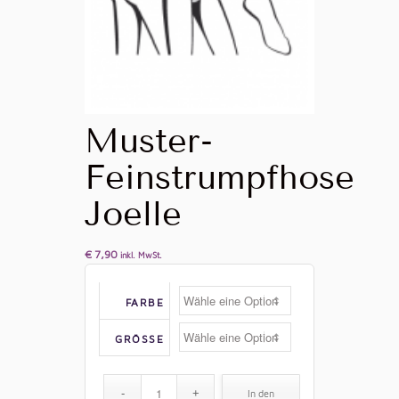
Muster-
Feinstrumpfhose
Joelle
€
7,90
inkl. MwSt.
FARBE
GRÖSSE
In den