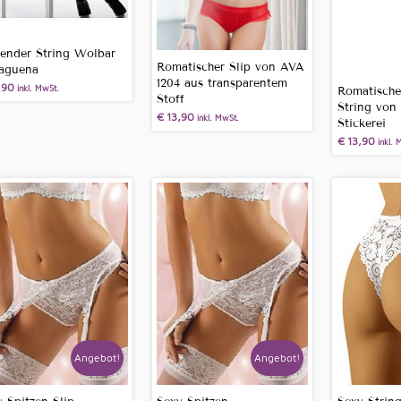
zender String Wolbar
Romatischer Slip von AVA
aguena
1204 aus transparentem
,90
inkl. MwSt.
Romatische
Stoff
String von
€
13,90
inkl. MwSt.
Stickerei
€
13,90
inkl. 
Angebot!
Angebot!