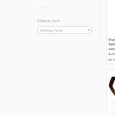
Filtern
nach
Beliebige Farbe
Wun
Tail
verz
€
17
inkl. 