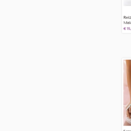
Rei
Mal
€
15