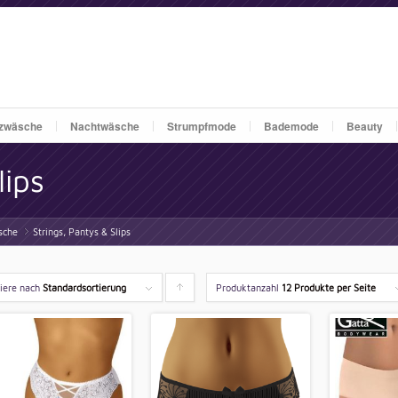
zwäsche
Nachtwäsche
Strumpfmode
Bademode
Beauty
lips
sche
Strings, Pantys & Slips
»
tiere nach
Standardsortierung
Produktanzahl
Klicken
12 Produkte per Seite
um
die
Produkte
aufsteigend