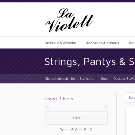
Dessous&Wäsche
Hochzeits-Dessous
Rei
Strings, Pantys & S
Sie befinden sich hier:
Startseite
Shop
»
Dessous & Wä
»
Sor
Preise
filtern
Filter
Preis:
€ 0
—
€ 40