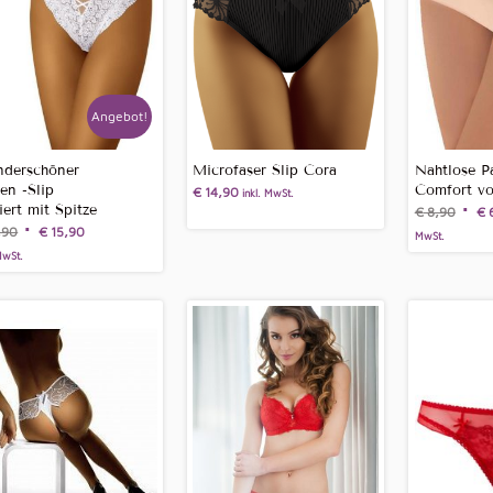
zu
sortieren
Angebot!
derschöner
Microfaser Slip Cora
Nahtlose P
len -Slip
Comfort vo
€
14,90
inkl. MwSt.
iert mit Spitze
€
8,90
€
6
,90
€
15,90
MwSt.
MwSt.