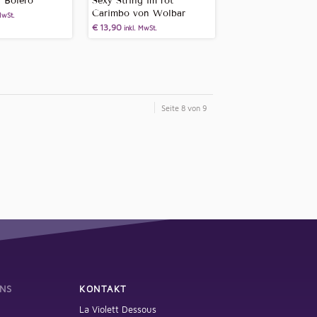
g Bolero
Sexy String im rot
Carimbo von Wolbar
MwSt.
€
13,90
inkl. MwSt.
Seite 8 von 9
NS
KONTAKT
La Violett Dessous