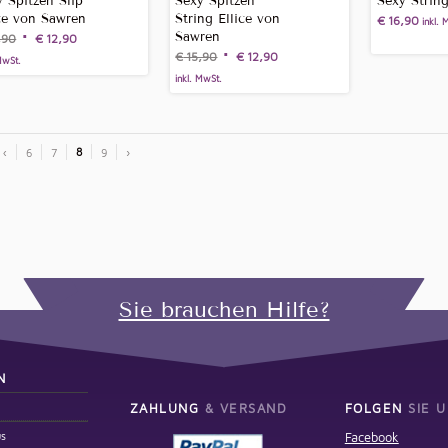
 Spitzen Slip
Sexy Spitzen
Sexy Strin
ice von Sawren
String Ellice von
€
16,90
inkl. 
Sawren
,90
€
12,90
€
15,90
€
12,90
MwSt.
inkl. MwSt.
8
‹
6
7
9
›
Sie brauchen Hilfe?
N
ZAHLUNG
& VERSAND
FOLGEN
SIE U
us
Facebook