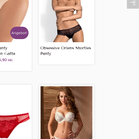
Angebot!
anty
Obsessive Oriens Shorties
n Gatta
Panty
,90
inkl.