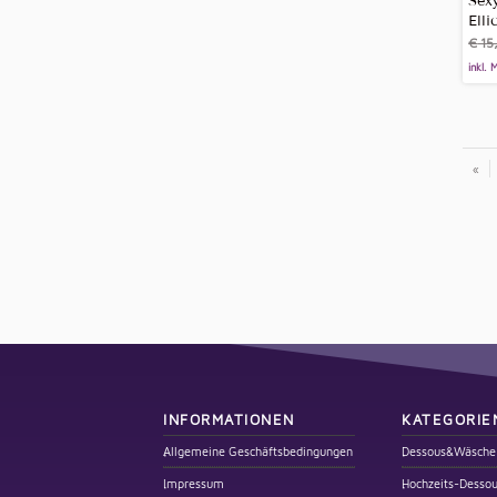
Sexy
Ell
€
15
inkl. 
«
INFORMATIONEN
KATEGORIE
Allgemeine Geschäftsbedingungen
Dessous&Wäsche
Impressum
Hochzeits-Desso